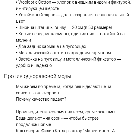
• Wooloptic Cotton — хлопок с внешним видом и фактурой,
имитирующей шерсть
• Устойчивый окрас — долго сохраняет первоначальный
цвет
• Ширина штанины внизу — 20 см (в 50 размере)
• Косые передние карманы, один из них — потайной на
молнии
• Два задних кармана на пуговицах
• Металлический логотип над задним карманом
• Застёжка на пуговицу и металлический фиксатор —
удобно и надежно
Против одноразовой моды
Мы живем во времена, когда вещи делают не на
совесть, а на скорость.
Почему качество падает?
Производители экономят на всём, кроме рекламы
Вещи делают «на срок» — чтобы быстрее
продались новые
Как говорил Филип Котлер, автор "Маркетинг от А