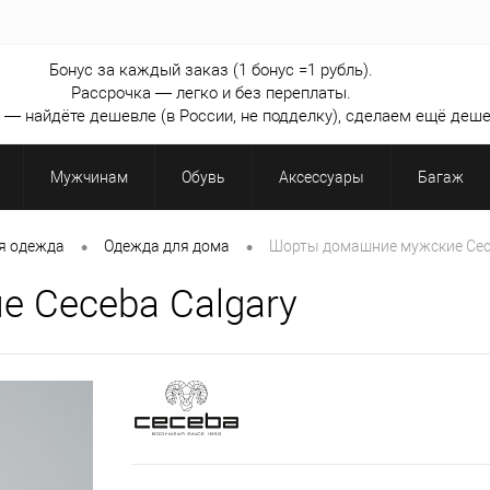
Бонус за каждый заказ (1 бонус =1 рубль).
Рассрочка — легко и без переплаты.
— найдёте дешевле (в России, не подделку), сделаем ещё деше
Мужчинам
Обувь
Аксессуары
Багаж
•
•
я одежда
Одежда для дома
Шорты домашние мужские Cec
 Ceceba Calgary