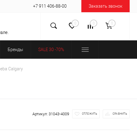
+7 911 406-88-00
Заказать звонок
0
0
0
вле.
Бренды
SALE 30 -70%
eba Calgary
Артикул:
31043-4009
ОТЛОЖИТЬ
СРАВНИТЬ