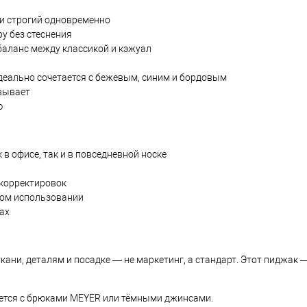
и строгий одновременно
у без стеснения
аланс между классикой и кэжуал
идеально сочетается с бежевым, синим и бордовым
овывает
ю
в офисе, так и в повседневной носке
 корректировок
том использовании
ах
кани, деталям и посадке — не маркетинг, а стандарт. Этот пиджак —
тается с брюками MEYER или тёмными джинсами.