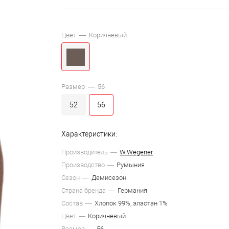
Цвет —
Коричневый
Размер —
56
52
56
Характеристики:
Производитель
W.Wegener
Производство
Румыния
Сезон
Демисезон
Страна бренда
Германия
Состав
Хлопок 99%, эластан 1%
Цвет
Коричневый
Размер
56