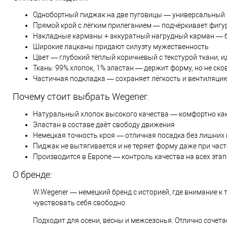
Однобортный пиджак на две пуговицы — универсальный 
Прямой крой с лёгким прилеганием — подчёркивает фигур
Накладные карманы + аккуратный нагрудный карман — б
Широкие лацканы придают силуэту мужественность
Цвет — глубокий тёплый коричневый с текстурой ткани, 
Ткань: 99% хлопок, 1% эластан — держит форму, но не ск
Частичная подкладка — сохраняет лёгкость и вентиляци
Почему стоит выбрать Wegener:
Натуральный хлопок высокого качества — комфортно как 
Эластан в составе даёт свободу движения
Немецкая точность кроя — отличная посадка без лишних
Пиджак не вытягивается и не теряет форму даже при час
Производится в Европе — контроль качества на всех этап
О бренде:
W.Wegener — немецкий бренд с историей, где внимание к т
чувствовать себя свободно.
Подходит для осени, весны и межсезонья. Отлично соче