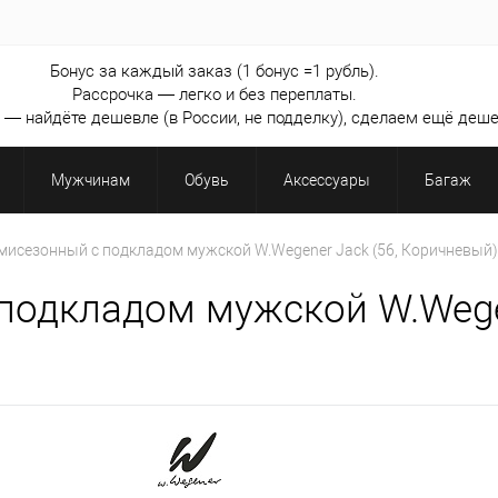
Бонус за каждый заказ (1 бонус =1 рубль).
Рассрочка — легко и без переплаты.
— найдёте дешевле (в России, не подделку), сделаем ещё деше
Мужчинам
Обувь
Аксессуары
Багаж
мисезонный с подкладом мужской W.Wegener Jack (56, Коричневый)
одкладом мужской W.Wegen