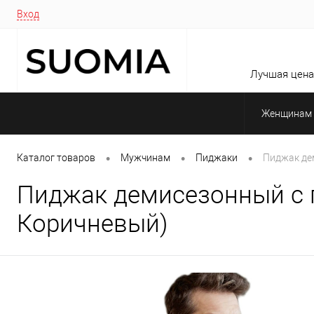
Вход
Лучшая цена 
Женщинам
•
•
•
Каталог товаров
Мужчинам
Пиджаки
Пиджак де
Пиджак демисезонный с п
Коричневый)