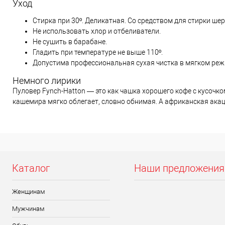
Уход
Стирка при 30º. Деликатная. Со средством для стирки шер
Не использовать хлор и отбеливатели.
Не сушить в барабане.
Гладить при температуре не выше 110º.
Допустима профессиональная сухая чистка в мягком реж
Немного лирики
Пуловер Fynch-Hatton — это как чашка хорошего кофе с кусоч
кашемира мягко облегает, словно обнимая. А африканская акац
Каталог
Наши предложения
Женщинам
Мужчинам