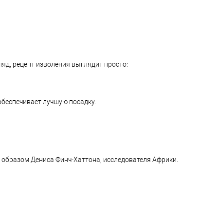
ляд, рецепт изволения выглядит просто:
 обеспечивает лучшую посадку.
 образом Дениса Финч-Хаттона, исследователя Африки.