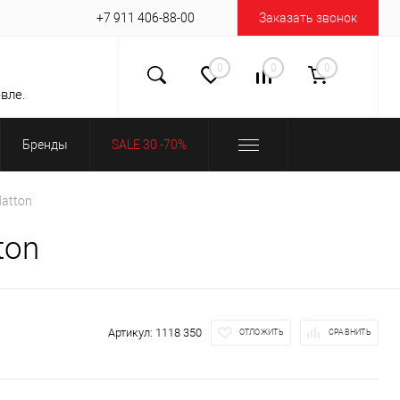
+7 911 406-88-00
Заказать звонок
0
0
0
вле.
Бренды
SALE 30 -70%
atton
ton
Артикул:
1118 350
ОТЛОЖИТЬ
СРАВНИТЬ