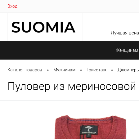
Вход
Лучшая цена 
Женщинам
•
•
•
Каталог товаров
Мужчинам
Трикотаж
Джемперы
Пуловер из мериносовой 