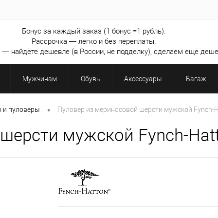
Бонус за каждый заказ (1 бонус =1 рубль).
Рассрочка — легко и без переплаты.
— найдёте дешевле (в России, не подделку), сделаем ещё деше
Мужчинам
Обувь
Аксессуары
Багаж
•
 и пуловеры
Пуловер из мериносовой шерсти мужской Fynch-H
шерсти мужской Fynch-Hat