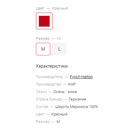
Цвет —
Красный
Размер —
M
M
L
Характеристики:
Производитель
Fynch-Hatton
Производство
КНР
Сезон
Осень - зима
Страна бренда
Германия
Состав
Шерсть Мериноса 100%
Цвет
Красный
Размер
M